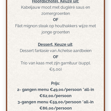
Hoofdschotel, Keuze uit:
Kabeljauw moot met duglérè saus en
zomergroenten
OF
Filet mignon steak op houthakkers wijze met
jonge groenten
Dessert, Keuze uit
:
Dessert fantasie van Achelse aardbeien
OF
Trio van kaas met zijn garnituur (suppl.
€5,00)
Prijs:
2- gangen menu €49,00/persoon *all-in
€62,00/persoon
3-gangen menu €59,00/persoon *all-in
€86,00/persoon